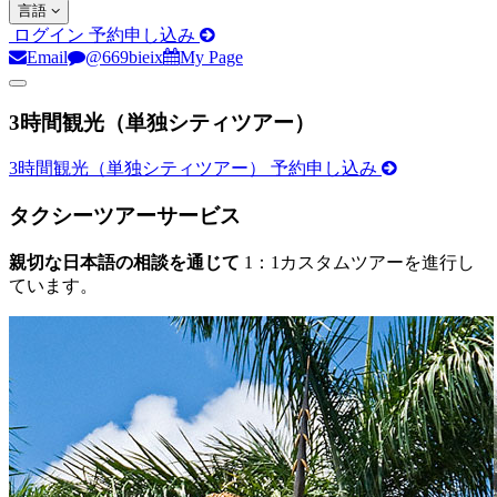
言語
ログイン
予約申し込み
Email
@669bieix
My Page
3時間観光（単独シティツアー）
3時間観光（単独シティツアー） 予約申し込み
タクシーツアーサービス
親切な日本語の相談を通じて
1：1カスタムツアーを進行し
ています。