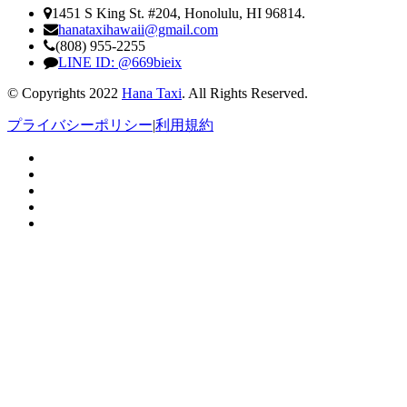
1451 S King St. #204, Honolulu, HI 96814.
hanataxihawaii@gmail.com
(808) 955-2255
LINE ID: @669bieix
© Copyrights 2022
Hana Taxi
. All Rights Reserved.
プライバシーポリシー
|
利用規約